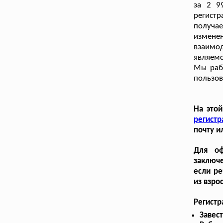
за 2 9
регист
получае
измене
взаимод
являем
Мы раб
пользов
На это
регистр
почту и
Для оф
заключе
если ре
из взро
Регистр
Завес