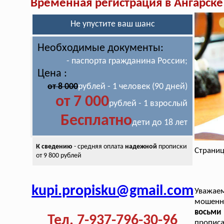
Временная регистрация в Ангарске
Не упустите ваш шанс
Необходимые документы:
- паспорта гражданина России;
Цена :
от 8 000
рублей - 1 человек (90 дней)
от 7 000
рублей - 1 взрослый
Бесплатно
дети до 18 лет
К сведению
- средняя оплата
надежной
прописки
Страниц
от 9 800 рублей
kupi.propisku@gmail.com
Уважае
мошенн
восьми
Тел. 7-937-796-30-96
прописа