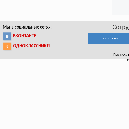
Сотру
Мы в социальных сетях:
ВКОНТАКТЕ
Как заказать
ОДНОКЛАССНИКИ
Прописка в
С