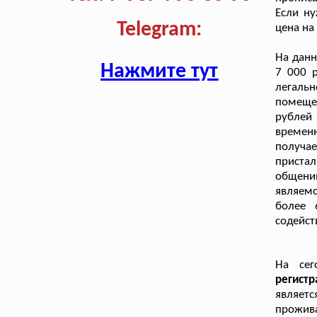
Если ну
Telegram:
цена на
На дан
Нажмите тут
7 000 
легаль
помещен
рублей 
времен
получа
пристал
общени
являемс
более 
содейст
На сег
регист
являет
прожива